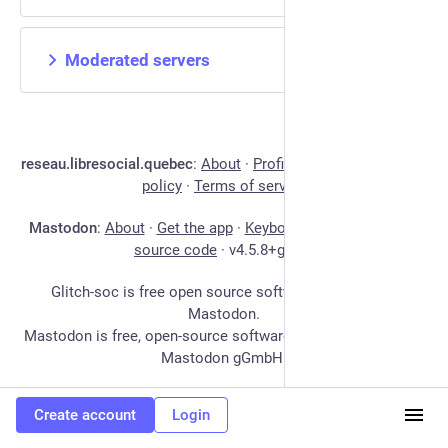
Moderated servers
reseau.libresocial.quebec
:
About
·
Profiles directory
·
Privacy
policy
·
Terms of service
Mastodon
:
About
·
Get the app
·
Keyboard shortcuts
·
View
source code
·
v
4.5.8+glitch
Glitch-soc is free open source software forked from
Mastodon.
Mastodon is free, open-source software, and a trademark of
Mastodon gGmbH.
Create account
Login