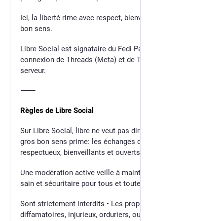
Ici, la liberté rime avec respect, bienveillance et gros
bon sens.
Libre Social est signataire du Fedi Pact et empêche la
connexion de Threads (Meta) et de Tumblr avec notre
serveur.
⸻
Règles de Libre Social
Sur Libre Social, libre ne veut pas dire sans règles. Le
gros bon sens prime: les échanges doivent rester
respectueux, bienveillants et ouverts au dialogue.
Une modération active veille à maintenir un espace
sain et sécuritaire pour tous et toutes.
Sont strictement interdits • Les propos calomnieux,
diffamatoires, injurieux, orduriers, outrageants ou