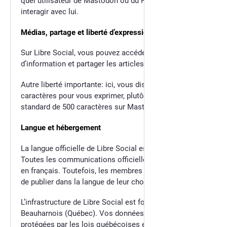
quel utilisateur de Mastodon ou du Fediverse, et
interagir avec lui.
Médias, partage et liberté d’expression
Sur Libre Social, vous pouvez accéder à des médias
d’information et partager les articles qui vous plaisent.
Autre liberté importante: ici, vous disposez de 5000
caractères pour vous exprimer, plutôt que la limite
standard de 500 caractères sur Mastodon.
Langue et hébergement
La langue officielle de Libre Social est le français.
Toutes les communications officielles s’y font donc
en français. Toutefois, les membres demeurent libres
de publier dans la langue de leur choix.
L’infrastructure de Libre Social est fournie par OVH à
Beauharnois (Québec). Vos données sont soumises et
protégées par les lois québécoises et canadiennes.