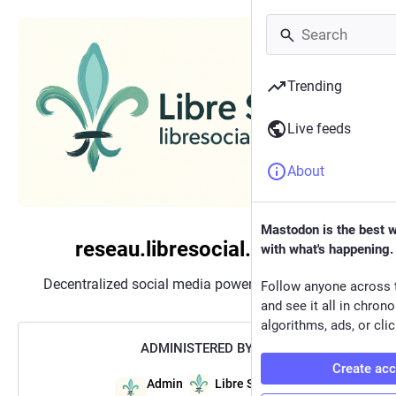
Trending
Live feeds
About
Mastodon is the best 
reseau.libresocial.quebec
with what's happening.
Decentralized social media powered by
Mastodon
Follow anyone across 
and see it all in chron
algorithms, ads, or clic
ADMINISTERED BY:
Create ac
Admin
Libre Social