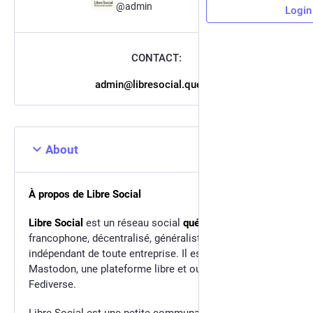
@admin
Login
CONTACT:
admin@libresocial.quebec
About
À propos de Libre Social
Libre Social
est un réseau social
québécois
,
francophone, décentralisé, généraliste et SURTOUT
indépendant de toute entreprise. Il est propulsé par
Mastodon, une plateforme libre et ouverte du
Fediverse.
Libre Social est une petite communauté privée, fermée