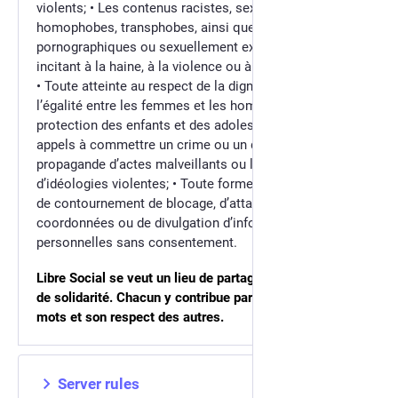
violents; • Les contenus racistes, sexistes,
homophobes, transphobes, ainsi que les contenus
pornographiques ou sexuellement explicites, ou
incitant à la haine, à la violence ou à la discrimination;
• Toute atteinte au respect de la dignité humaine, à
l’égalité entre les femmes et les hommes, ainsi qu’à la
protection des enfants et des adolescents; • Les
appels à commettre un crime ou un délit, la
propagande d’actes malveillants ou la promotion
d’idéologies violentes; • Toute forme de harcèlement,
de contournement de blocage, d’attaques
coordonnées ou de divulgation d’informations
personnelles sans consentement.
Libre Social se veut un lieu de partage, de réflexion et
de solidarité. Chacun y contribue par sa présence, ses
mots et son respect des autres.
Server rules