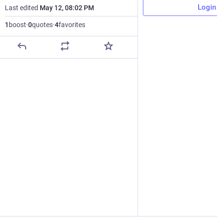
Login
Last edited
May 12, 08:02 PM
1
boost
·
0
quotes
·
4
favorites