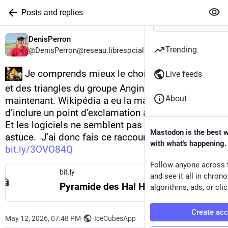
Posts and replies
DenisPerron
Trending
@DenisPerron@reseau.libresocial.quebec
 Je comprends mieux le choix des pyramides 
Live feeds
et des triangles du groupe Angine de Poitrine, 
About
maintenant. Wikipédia a eu la mauvaise idée 
d’inclure un point d’exclamation à la fin de l’URL.  
Et les logiciels ne semblent pas comprendre cette 
Mastodon is the best 
astuce.  J’ai donc fais ce raccourci : 
with what's happening.
bit.ly/3OVO84Q
Follow anyone across 
bit.ly
and see it all in chron
Pyramide des Ha! Ha! — Wikipédia
algorithms, ads, or clic
Create ac
May 12, 2026, 07:48 PM
·
·
IceCubesApp