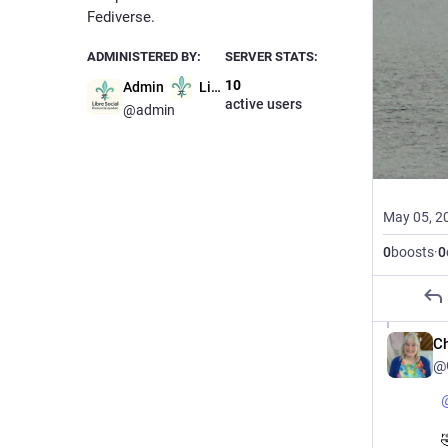
Fediverse.
ADMINISTERED BY:
SERVER STATS:
10
Admin
Libre Social
active users
@admin
May 05, 2
0
boosts
·
0
Ch
@C
