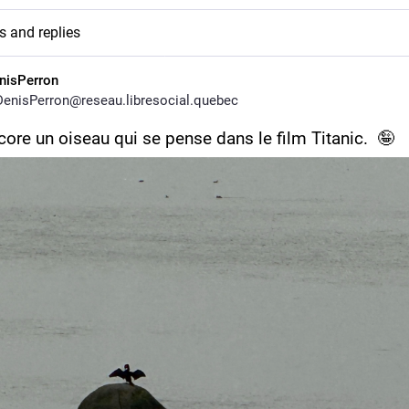
s and replies
nisPerron
enisPerron@reseau.libresocial.quebec
core un oiseau qui se pense dans le film Titanic.  🤪