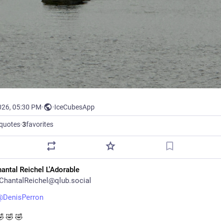
026, 05:30 PM
·
·
IceCubesApp
quotes
·
3
favorites
antal Reichel L'Adorable
hantalReichel@qlub.social
@
DenisPerron
 🤣 🤣