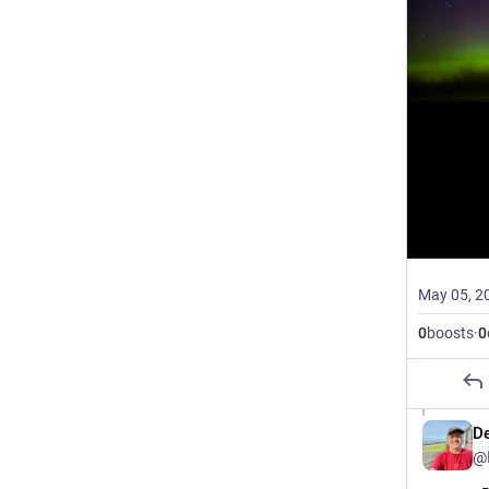
May 05, 2
0
boosts
·
0
D
@