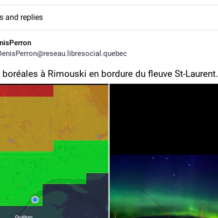
s and replies
nisPerron
enisPerron@reseau.libresocial.quebec
 boréales à Rimouski en bordure du fleuve St-Laurent.