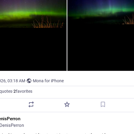
026, 03:18 AM
·
·
Mona for iPhone
quotes
·
2
favorites
enisPerron
DenisPerron