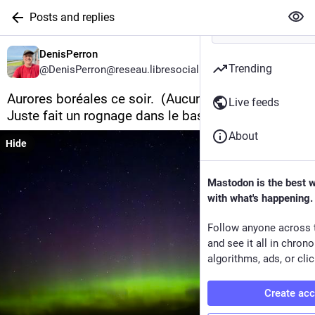
Posts and replies
DenisPerron
Trending
@DenisPerron@reseau.libresocial.quebec
Aurores boréales ce soir.  (Aucune retouche photo. 
Live feeds
Juste fait un rognage dans le bas) 
#
Rimouski
About
Hide
Mastodon is the best 
with what's happening.
Follow anyone across 
and see it all in chron
algorithms, ads, or clic
Create ac