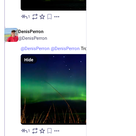
1
May 5
FR
DenisPerron
@DenisPerron
@
DenisPerron
@
DenisPerron
 Troisième photo.
Hide
1
May 5