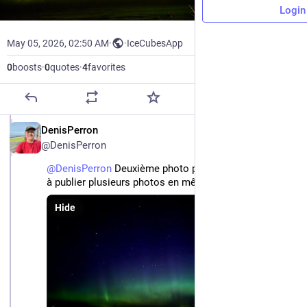
Login
May 05, 2026, 02:50 AM
·
·
IceCubesApp
0
boosts
·
0
quotes
·
4
favorites
FR
DenisPerron
@DenisPerron
@
DenisPerron
 Deuxième photo puisque je n’arrive plus 
à publier plusieurs photos en même temps.
Hide